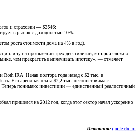
огов и страховки — $3546;
стирует в рынок с доходностью 10%.
етом роста стоимости дома на 4% в год).
дисциплину на протяжении трех десятилетий, которой сложно
нке, чем прекратить выплачивать ипотеку», — отмечает
 Roth IRA. Начав полтора года назад с $2 тыс. в
ть. Его арендная плата $2,2 тыс. несопоставима с
лей. Теперь понимаю: инвестиции — единственный реалистичный
бвал пришелся на 2012 год, когда этот сектор начал ускоренно
Источник:
quote.rbc.ru