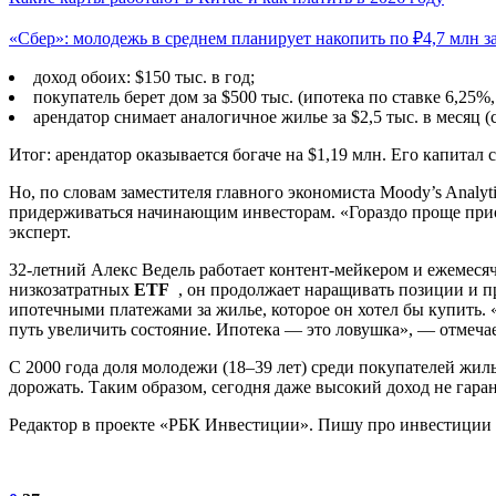
«Сбер»: молодежь в среднем планирует накопить по ₽4,7 млн 
доход обоих: $150 тыс. в год;
покупатель берет дом за $500 тыс. (ипотека по ставке 6,25
арендатор снимает аналогичное жилье за $2,5 тыс. в месяц 
Итог: арендатор оказывается богаче на $1,19 млн. Его капитал 
Но, по словам заместителя главного экономиста Moody’s Analy
придерживаться начинающим инвесторам. «Гораздо проще прио
эксперт.
32-летний Алекс Ведель работает контент-мейкером и ежемесячн
низкозатратных
ETF
, он продолжает наращивать позиции и при
ипотечными платежами за жилье, которое он хотел бы купить.
путь увеличить состояние. Ипотека — это ловушка», — отмечае
С 2000 года доля молодежи (18–39 лет) среди покупателей жилья
дорожать. Таким образом, сегодня даже высокий доход не гара
Редактор в проекте «РБК Инвестиции». Пишу про инвестиции