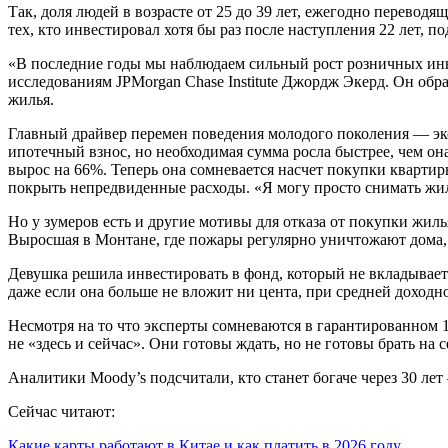
Так, доля людей в возрасте от 25 до 39 лет, ежегодно переводя
тех, кто инвестировал хотя бы раз после наступления 22 лет, п
«В последние годы мы наблюдаем сильный рост розничных инве
исследованиям JPMorgan Chase Institute Джордж Экерд. Он об
жилья.
Главный драйвер перемен поведения молодого поколения — эко
ипотечный взнос, но необходимая сумма росла быстрее, чем она
вырос на 66%. Теперь она сомневается насчет покупки кварти
покрыть непредвиденные расходы. «Я могу просто снимать жил
Но у зумеров есть и другие мотивы для отказа от покупки жил
Выросшая в Монтане, где пожары регулярно уничтожают дома, 
Девушка решила инвестировать в фонд, который не вкладывает 
даже если она больше не вложит ни цента, при средней доходно
Несмотря на то что эксперты сомневаются в гарантированном 
не «здесь и сейчас». Они готовы ждать, но не готовы брать на
Аналитики Moody’s подсчитали, кто станет богаче через 30 ле
Сейчас читают:
Какие карты работают в Китае и как платить в 2026 году