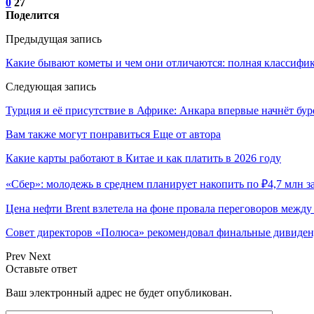
0
27
Поделится
Предыдущая запись
Какие бывают кометы и чем они отличаются: полная классифи
Следующая запись
Турция и её присутствие в Африке: Анкара впервые начнёт бу
Вам также могут понравиться
Еще от автора
Какие карты работают в Китае и как платить в 2026 году
«Сбер»: молодежь в среднем планирует накопить по ₽4,7 млн за
Цена нефти Brent взлетела на фоне провала переговоров меж
Совет директоров «Полюса» рекомендовал финальные дивиденд
Prev
Next
Оставьте ответ
Ваш электронный адрес не будет опубликован.