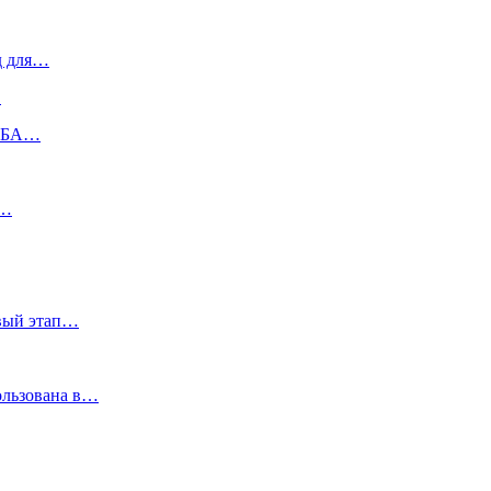
д для…
…
ФМБА…
а…
овый этап…
ользована в…