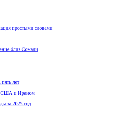
кация простыми словами
рение близ Сомали
 пять лет
ду США и Ираном
ы за 2025 год