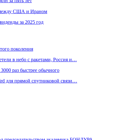
млн за пять лет
в между США и Ираном
виденды за 2025 год
ятого поколения
ели в небо с ракетами, Россия и…
 3000 раз быстрее обычного
ird для прямой спутниковой связи…
д председательством академика БОНДУРА…