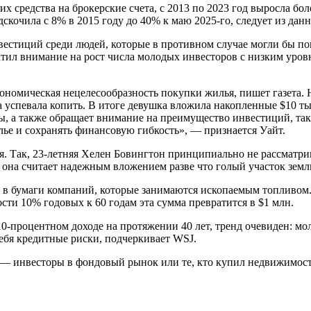
щих средства на брокерские счета, с 2013 по 2023 год выросла бо
одскочила с 8% в 2015 году до 40% к маю 2025-го, следует из дан
стиций среди людей, которые в противном случае могли бы пок
ратил внимание на рост числа молодых инвесторов с низким уро
номическая нецелесообразность покупки жилья, пишет газета. Н
 успевала копить. В итоге девушка вложила накопленные $10 тыс
ры, а также обращает внимание на преимущество инвестиций, та
ье и сохранять финансовую гибкость», — признается Уайт.
ья. Так, 23-летняя Хелен Бовингтон принципиально не рассматри
она считает надежным вложением разве что голый участок земл
в бумаги компаний, которые занимаются ископаемым топливом. З
сти 10% годовых к 60 годам эта сумма превратится в $1 млн.
10-процентном доходе на протяжении 40 лет, тренд очевиден: м
 себя кредитные риски, подчеркивает WSJ.
т — инвесторы в фондовый рынок или те, кто купил недвижимост