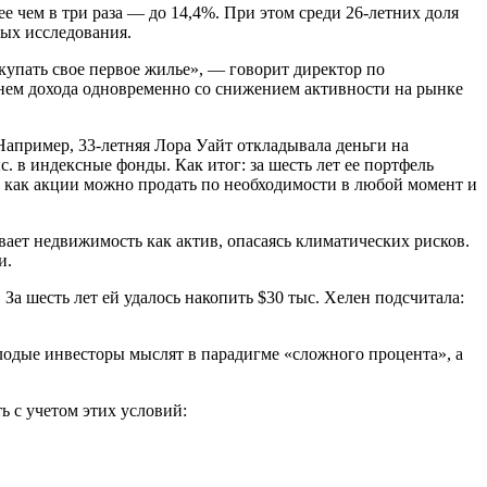
лее чем в три раза — до 14,4%. При этом среди 26-летних доля
ных исследования.
упать свое первое жилье», — говорит директор по
внем дохода одновременно со снижением активности на рынке
апример, 33-летняя Лора Уайт откладывала деньги на
. в индексные фонды. Как итог: за шесть лет ее портфель
к как акции можно продать по необходимости в любой момент и
вает недвижимость как актив, опасаясь климатических рисков.
и.
а шесть лет ей удалось накопить $30 тыс. Хелен подсчитала:
олодые инвесторы мыслят в парадигме «сложного процента», а
ь с учетом этих условий: