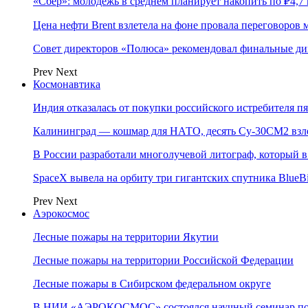
«Сбер»: молодежь в среднем планирует накопить по ₽4,7 
Цена нефти Brent взлетела на фоне провала переговоро
Совет директоров «Полюса» рекомендовал финальные ди
Prev
Next
Космонавтика
Индия отказалась от покупки российского истребителя п
Калининград — кошмар для НАТО, десять Су-30СМ2 взлет
В России разработали многолучевой литограф, который в
SpaceX вывела на орбиту три гигантских спутника BlueB
Prev
Next
Аэрокосмос
Лесные пожары на территории Якутии
Лесные пожары на территории Российской Федерации
Лесные пожары в Сибирском федеральном округе
В НИИ «АЭРОКОСМОС» состоялся научный семинар по