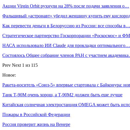
Акции Virgin Orbit рухнули на 28% после подачи заявления о…
Фальшивый «астронавт» убедил женщину купить ему кислоро
Как перевести деньги в Белоруссию из России: все способы в
Стратегическое партнерство Госкорпорации «Роскосмос» и 
НАСА использовало ИИ Claude для прокладки оптимального…
Состоялось Общее собрание членов РАН с участием академик
Prev
Next
1 из 115
Новое:
Ракета-носитель «Союз-5» впервые стартовала с Байконура: н
Танк Т-90М очень хорош, а Т-90М2 должен быть еще лучше
Китайская солнечная электростанция OMEGA может быть исп
Пожары в Российской Федерации
Россия проверит жизнь на Венере