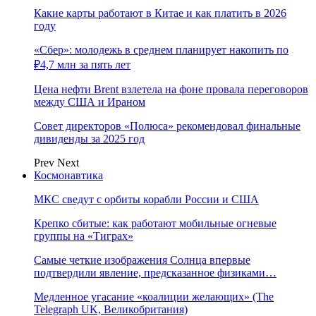
Какие карты работают в Китае и как платить в 2026
году
«Сбер»: молодежь в среднем планирует накопить по
₽4,7 млн за пять лет
Цена нефти Brent взлетела на фоне провала переговоров
между США и Ираном
Совет директоров «Полюса» рекомендовал финальные
дивиденды за 2025 год
Prev
Next
Космонавтика
МКС сведут с орбиты корабли России и США
Крепко сбитые: как работают мобильные огневые
группы на «Тиграх»
Самые четкие изображения Солнца впервые
подтвердили явление, предсказанное физиками…
Медленное угасание «коалиции желающих» (The
Telegraph UK, Великобритания)