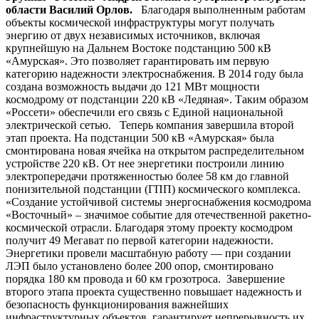
области Василий Орлов.
Благодаря выполненным работам
объекты космической инфраструктуры могут получать
энергию от двух независимых источников, включая
крупнейшую на Дальнем Востоке подстанцию 500 кВ
«Амурская». Это позволяет гарантировать им первую
категорию надежности электроснабжения. В 2014 году была
создана возможность выдачи до 121 МВт мощности
космодрому от подстанции 220 кВ «Ледяная». Таким образом
«Россети» обеспечили его связь с Единой национальной
электрической сетью. Теперь компания завершила второй
этап проекта. На подстанции 500 кВ «Амурская» была
смонтирована новая ячейка на открытом распределительном
устройстве 220 кВ. От нее энергетики построили линию
электропередачи протяженностью более 58 км до главной
понизительной подстанции (ГПП) космического комплекса.
«Создание устойчивой системы энергоснабжения космодрома
«Восточный» – значимое событие для отечественной ракетно-
космической отрасли. Благодаря этому проекту космодром
получит 49 Мегават по первой категории надежности.
Энергетики провели масштабную работу — при создании
ЛЭП было установлено более 200 опор, смонтировано
порядка 180 км провода и 60 км грозотроса. Завершение
второго этапа проекта существенно повышает надежность и
безопасность функционирования важнейших
инфраструктурных объектов, гарантирует непрерывность их