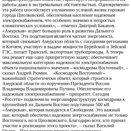
работы даже в экстремальных обстоятельствах. Одновременно
эта работа способствует улучшению условий жизни горожан
города Циолковский, обеспечивая население надежным
электроснабжением, что особенно значимо в непростых
климатических условиях», – отметил Дмитрий Баканов.
«Амурская» играет большую роль в развитии Дальнего
Востока. Эта подстанция является частью энергомоста,
который связывает Амурскую область с соседними регионами
и Китаем, участвует в выдаче мощности Бурейской и Зейской
ГЭС, питает Транссиб, экспортные трубопроводы. А теперь
она решает еще одну приоритетную задачу: обеспечивает
максимальную категорию надежности электроснабжения
объекта национального значения – космодрома Восточный», –
сказал Андрей Рюмин. «Космодром Восточный –
важнейший стратегически объект, который строится в
Амурской области по поручению Президента России
Владимира Владимировича Путина. Обеспечение его
надежным электроснабжением – приоритет. Сегодня
«Россети» подключили энергоинфраструктуру космодрома к
крупнейшей на Дальнем Востоке подстанции 500 кВ
«Амурская», которая находится в Свободном. Это важный
шаг, который обеспечил надежное энергоснабжение не только
Восточного, но и Циолковского. Благодарю всех, кто принял
участие в реализации этого проекта», – сказал Василий
Орлов. При реализации проекта использовалось