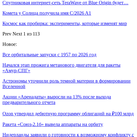
Спутниковая интернет-сеть TeraWave от Blue Origin будет…
Комета у Солнца получила имя C/2026 A1
Космос как пробирка: эксперименты, которые изменят мир
Prev
Next
1 из 113
Новое:
Все орбитальные запуски с 1957 по 2026 год
Начался этап прожига метанового двигателя для ракеты
«Амур-СПГ»
Астрономы уточнили роль темной материи в формировании
Вселенной
Акции «Аренадаты» выросли на 13% после выхода
предварительного отчета
Ozon утвердил дебютную программу облигаций на ₽100 млрд
Ракета «Союз-2.1б» вывела аппараты на орбиту
Нидерланды заявили о готовности к возможному конфликту с