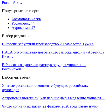
Россией к…
Популярные категории
Космонавтика
386
Роскосмос
244
Аэрокосмос
47
Выбор редакции:
В России запустили производство 20 самолетов Ту-214
НАСА опубликовало новое видео запуска миссии «Артемида
II» в…
В России создают инфраструктуру для управления
Российской…
Выбор читателей:
Ученые рассказали о концепте будущих российских
луноходов
Астрономы выяснили, как черные дыры медленно убивают…
Число солнечных пятен 22 февраля 2026 года равно нулю