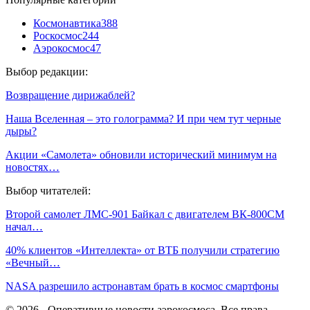
Космонавтика
388
Роскосмос
244
Аэрокосмос
47
Выбор редакции:
Возвращение дирижаблей?
Наша Вселенная – это голограмма? И при чем тут черные
дыры?
Акции «Самолета» обновили исторический минимум на
новостях…
Выбор читателей:
Второй самолет ЛМС-901 Байкал с двигателем ВК-800СМ
начал…
40% клиентов «Интеллекта» от ВТБ получили стратегию
«Вечный…
NASA разрешило астронавтам брать в космос смартфоны
© 2026 - Оперативные новости аэрокосмоса. Все права