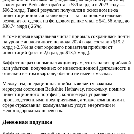
годом ранее Berkshire заработала $89 млрд, а в 2023 году —
$96,2 млрд. Такой результат получился в основном из-за
инвестиционной составляющей — за год положительный
результат от сделок на фондовом рынке упал с $41,56 млрд до
$30,74 млрд (-26%).
В тоже время квартальная чистая прибыль сохранилась почти
на уровне аналогичного периода 2024 года, составив $19,2
млрд (-2,5%) за счет хорошего показателя прибыли от
инвестиций (рост в 2,6 раз, до $13,5 млрд).
Баффетт не раз напоминал акционерам, что «анализ прибылей
или убытков, полученных от инвестиционной деятельности в
отдельно взятом квартале, обычно не имеет смысла».
Между тем, операционная прибыль является важным
маркером состояния Berkshire Hathaway, поскольку, помимо
инвестиционного портфеля, конгломерат управляет
производственными предприятиями, а также компаниями в
сфере страхования, коммунальных услуг, энергетики и
железнодорожных перевозок.
Денежная подушка
Баффетт снова — шестой квартал подряд — воздержался от