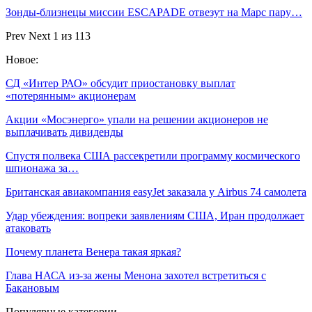
Зонды-близнецы миссии ESCAPADE отвезут на Марс пару…
Prev
Next
1 из 113
Новое:
СД «Интер РАО» обсудит приостановку выплат
«потерянным» акционерам
Акции «Мосэнерго» упали на решении акционеров не
выплачивать дивиденды
Спустя полвека США рассекретили программу космического
шпионажа за…
Британская авиакомпания easyJet заказала у Airbus 74 самолета
Удар убеждения: вопреки заявлениям США, Иран продолжает
атаковать
Почему планета Венера такая яркая?
Глава НАСА из-за жены Менона захотел встретиться с
Бакановым
Популярные категории