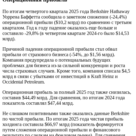
По итогам четвертого квартала 2025 года Berkshire Hathaway
Уоррена Баффетта сообщила о заметном снижении (-24,4%)
операционной прибыли ($10,2 млрд) по сравнению с третьим
кварталом. Год к году падение оказалось еще больше и
составило -29,8% (в четвертом квартале 2024-го было $14,53
млрд).
Причиной падения операционной прибыли стал обвал
прибыли от страхового бизнеса (-54%, до $1,56 млрд).
Компания предупредила о потенциальных будущих
проблемах для бизнеса из-за сильной конкуренции и роста
числа страховых случаев. Кроме того, компания списала $4,5
млрд в связи с убытками от инвестиций в Kraft Heinz и
Occidental Petroleum.
Операционная прибыль за полный 2025 год также снизилась,
составив $44,49 млрд. Для сравнения, по итогам 2024 года
показатель составлял $47,44 млрд.
Не слишком позитивными также оказались данные Berkshire
по чистой прибыли. По итогам 2025 года чистая прибыль
холдинга составила $66,97 млрд (показатель формируется
путем сложения операционной прибыли и финансового
результата по сделкам на фондовом рынке). Для сравнения,