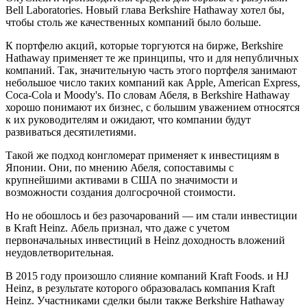
Bell Laboratories. Новый глава Berkshire Hathaway хотел бы,
чтобы столь же качественных компаний было больше.
К портфелю акций, которые торгуются на бирже, Berkshire
Hathaway применяет те же принципы, что и для непубличных
компаний. Так, значительную часть этого портфеля занимают
небольшое число таких компаний как Apple, American Express,
Coca-Cola и Moody's. По словам Абеля, в Berkshire Hathaway
хорошо понимают их бизнес, с большим уважением относятся
к их руководителям и ожидают, что компании будут
развиваться десятилетиями.
Такой же подход конгломерат применяет к инвестициям в
Японии. Они, по мнению Абеля, сопоставимы с
крупнейшими активами в США по значимости и
возможности создания долгосрочной стоимости.
Но не обошлось и без разочарований — им стали инвестиции
в Kraft Heinz. Абель признал, что даже с учетом
первоначальных инвестиций в Heinz доходность вложений
неудовлетворительная.
В 2015 году произошло слияние компаний Kraft Foods. и HJ
Heinz, в результате которого образовалась компания Kraft
Heinz. Участниками сделки были также Berkshire Hathaway