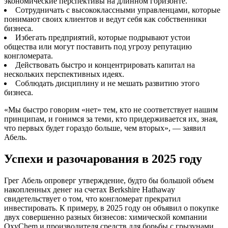
экономические перспективы на длинном горизонте.
Сотрудничать с высококлассными управленцами, которые
понимают своих клиентов и ведут себя как собственники
бизнеса.
Избегать предприятий, которые подрывают устои
общества или могут поставить под угрозу репутацию
конгломерата.
Действовать быстро и концентрировать капитал на
нескольких перспективных идеях.
Соблюдать дисциплину и не мешать развитию этого
бизнеса.
«Мы быстро говорим «нет» тем, кто не соответствует нашим
принципам, и гонимся за теми, кто придерживается их, зная,
что первых будет гораздо больше, чем вторых», — заявил
Абель.
Успехи и разочарования в 2025 году
Грег Абель опроверг утверждение, будто бы большой объем
накопленных денег на счетах Berkshire Hathaway
свидетельствует о том, что конгломерат прекратил
инвестировать. К примеру, в 2025 году он объявил о покупке
двух совершенно разных бизнесов: химической компании
OxyChem и производителя средств для борьбы с грызунами