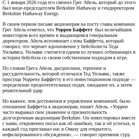
С 1 января 2026 года его сменил Грег Абель, который до этого
был вице-председателем Berkshire Hathaway и гендиректором
Berkshire Hathaway Energy.
В своем первом письме акционерам на посту главы компании
Грег Абель отметил, что
Уоррен Баффетт
был величайшим
инвестором всех времен и выдающимся генеральным
директором. Абель вспоминает слова Баффетта, который
говорил, что черпает вдохновение у бейсболиста Теда
Уильямса. Уильямс считается одним из лучших отбивающих в
истории бейсбола со своим собственным подходом к игре.
По словам Грега Абеля, дисциплина, терпение и
рассудительность, которой отличался Тед Уильямс, также
присуща Уоррену Баффетту в его инвестиционном подходе —
определение предпочтительных подач, ожидание их, а затем
решительный удар.
Но важнее, чем достижения в управлении компанией, было
отношение Баффетта к акционерам, пишет Абель. «Уоррен
часто выражал свое уважение и признательность
долгосрочным акционерам Berkshire. Он инвестировал вместе
с нами, откровенно писал как об ошибках, так и об успехах, и
каждый год приглашал нас в Омаху для открытого,
нефильтрованного обсуждения», — говорит преемник гуру.