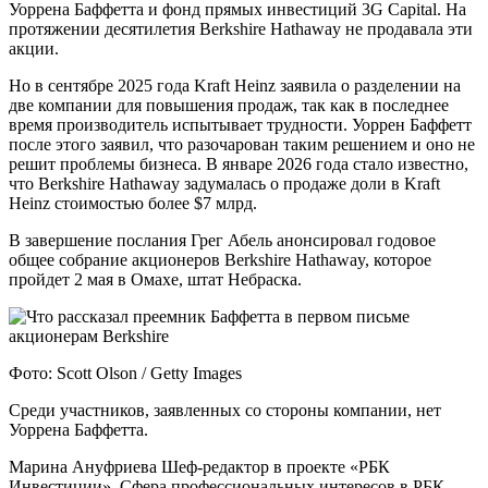
Уоррена Баффетта и фонд прямых инвестиций 3G Capital. На
протяжении десятилетия Berkshire Hathaway не продавала эти
акции.
Но в сентябре 2025 года Kraft Heinz заявила о разделении на
две компании для повышения продаж, так как в последнее
время производитель испытывает трудности. Уоррен Баффетт
после этого заявил, что разочарован таким решением и оно не
решит проблемы бизнеса. В январе 2026 года стало известно,
что Berkshire Hathaway задумалась о продаже доли в Kraft
Heinz стоимостью более $7 млрд.
В завершение послания Грег Абель анонсировал годовое
общее собрание акционеров Berkshire Hathaway, которое
пройдет 2 мая в Омахе, штат Небраска.
Фото: Scott Olson / Getty Images
Среди участников, заявленных со стороны компании, нет
Уоррена Баффетта.
Марина Ануфриева Шеф-редактор в проекте «РБК
Инвестиции». Сфера профессиональных интересов в РБК —