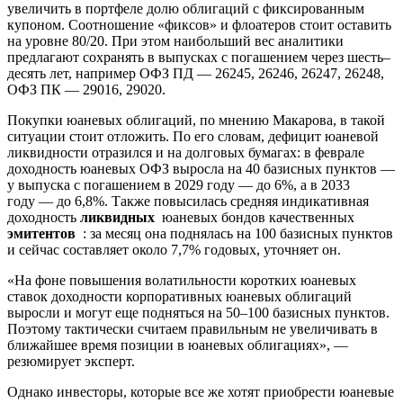
увеличить в портфеле долю облигаций с фиксированным
купоном. Соотношение «фиксов» и флоатеров стоит оставить
на уровне 80/20. При этом наибольший вес аналитики
предлагают сохранять в выпусках с погашением через шесть–
десять лет, например ОФЗ ПД — 26245, 26246, 26247, 26248,
ОФЗ ПК — 29016, 29020.
Покупки юаневых облигаций, по мнению Макарова, в такой
ситуации стоит отложить. По его словам, дефицит юаневой
ликвидности отразился и на долговых бумагах: в феврале
доходность юаневых ОФЗ выросла на 40 базисных пунктов —
у выпуска с погашением в 2029 году — до 6%, а в 2033
году — до 6,8%. Также повысилась средняя индикативная
доходность
ликвидных
юаневых бондов качественных
эмитентов
: за месяц она поднялась на 100 базисных пунктов
и сейчас составляет около 7,7% годовых, уточняет он.
«На фоне повышения волатильности коротких юаневых
ставок доходности корпоративных юаневых облигаций
выросли и могут еще подняться на 50–100 базисных пунктов.
Поэтому тактически считаем правильным не увеличивать в
ближайшее время позиции в юаневых облигациях», —
резюмирует эксперт.
Однако инвесторы, которые все же хотят приобрести юаневые