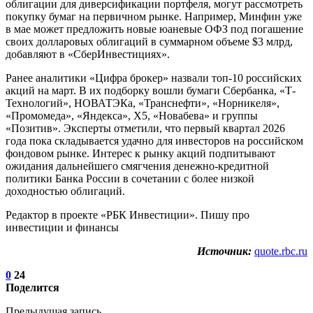
облигации для диверсификации портфеля, могут рассмотреть
покупку бумаг на первичном рынке. Например, Минфин уже
в мае может предложить новые юаневые ОФЗ под погашение
своих долларовых облигаций в суммарном объеме $3 млрд,
добавляют в «СберИнвестициях».
Ранее аналитики «Цифра брокер» назвали топ-10 российских
акций на март. В их подборку вошли бумаги Сбербанка, «Т-
Технологий», НОВАТЭКа, «Транснефти», «Норникеля»,
«Промомеда», «Яндекса», Х5, «Новабева» и группы
«Позитив». Эксперты отметили, что первый квартал 2026
года пока складывается удачно для инвесторов на российском
фондовом рынке. Интерес к рынку акций подпитывают
ожидания дальнейшего смягчения денежно-кредитной
политики Банка России в сочетании с более низкой
доходностью облигаций.
Редактор в проекте «РБК Инвестиции». Пишу про
инвестиции и финансы
Источник:
quote.rbc.ru
0
24
Поделится
Предыдущая запись