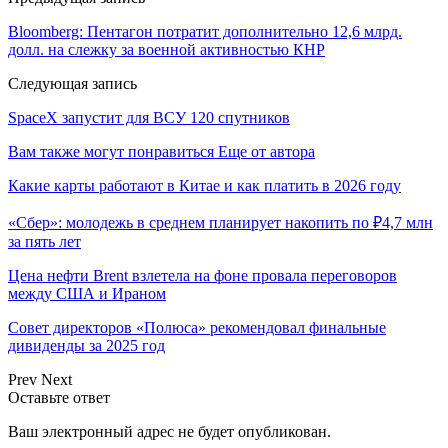
Bloomberg: Пентагон потратит дополнительно 12,6 млрд.
долл. на слежку за военной активностью КНР
Следующая запись
SpaceX запустит для ВСУ 120 спутников
Вам также могут понравиться
Еще от автора
Какие карты работают в Китае и как платить в 2026 году
«Сбер»: молодежь в среднем планирует накопить по ₽4,7 млн
за пять лет
Цена нефти Brent взлетела на фоне провала переговоров
между США и Ираном
Совет директоров «Полюса» рекомендовал финальные
дивиденды за 2025 год
Prev
Next
Оставьте ответ
Ваш электронный адрес не будет опубликован.