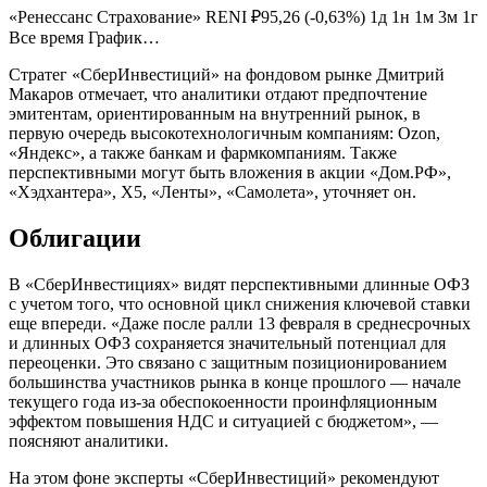
«Ренессанс Страхование» RENI ₽95,26 (-0,63%) 1д 1н 1м 3м 1г
Все время График…
Стратег «СберИнвестиций» на фондовом рынке Дмитрий
Макаров отмечает, что аналитики отдают предпочтение
эмитентам, ориентированным на внутренний рынок, в
первую очередь высокотехнологичным компаниям: Ozon,
«Яндекс», а также банкам и фармкомпаниям. Также
перспективными могут быть вложения в акции «Дом.РФ»,
«Хэдхантера», Х5, «Ленты», «Самолета», уточняет он.
Облигации
В «СберИнвестициях» видят перспективными длинные ОФЗ
с учетом того, что основной цикл снижения ключевой ставки
еще впереди. «Даже после ралли 13 февраля в среднесрочных
и длинных ОФЗ сохраняется значительный потенциал для
переоценки. Это связано с защитным позиционированием
большинства участников рынка в конце прошлого — начале
текущего года из-за обеспокоенности проинфляционным
эффектом повышения НДС и ситуацией с бюджетом», —
поясняют аналитики.
На этом фоне эксперты «СберИнвестиций» рекомендуют