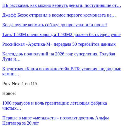
ЦБ рассказал, как можно вернуть деньги, поступившие от…
Джефф Безос отправил в космос первого космонавта на…
Когда лучше кормить собаку: до прогулки или после?
Танк Т-90М очень хорош, а Т-90М2 должен быть еще лучше
Российская «Арктика-М» передала 50 терабайтов данных
Календарь полнолуний на 2026 год: суперлуния, Голубая
Луна и…
Кредитная «Карта возможностей» ВТБ: условия, подводные
камни…
Prev
Next
1 из 115
Новое:
1000 градусов и ноль гравитации: летающая фабрика
чистых…
Первые в мире «метаджеты» позволят достичь Альфы
Центавра за 20 лет