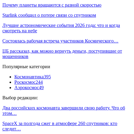
Почему планеты вращаются с разной скоростью
Starlink сообщил о потере связи со спутником
Лучшие астрономические события 2026 года: что и когда
смотреть на небе
Состоялась рабочая встреча участников Космического…
ЦБ рассказал, как можно вернуть деньги, поступившие от
мошенников
Популярные категории
Космонавтика
395
Роскосмос
244
Аэрокосмос
49
Выбор редакции:
Два российских космонавта завершили свою работу. Что об
этом…
SpaceX за полгода сжег в атмосфере 260 спутников: кто
следит…