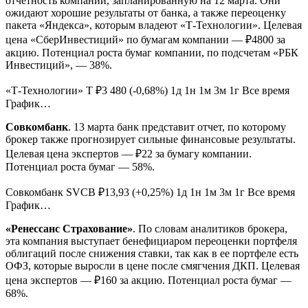
отчетность компании, запланированную на 12 марта. Они
ожидают хорошие результаты от банка, а также переоценку
пакета «Яндекса», которым владеют «Т-Технологии». Целевая
цена «СберИнвестиций» по бумагам компании — ₽4800 за
акцию. Потенциал роста бумаг компании, по подсчетам «РБК
Инвестиций», — 38%.
«Т-Технологии» T ₽3 480 (-0,68%) 1д 1н 1м 3м 1г Все время
График…
Совкомбанк
. 13 марта банк представит отчет, по которому
брокер также прогнозирует сильные финансовые результаты.
Целевая цена экспертов — ₽22 за бумагу компании.
Потенциал роста бумаг — 58%.
Совкомбанк SVCB ₽13,93 (+0,25%) 1д 1н 1м 3м 1г Все время
График…
«Ренессанс Страхование»
. По словам аналитиков брокера,
эта компания выступает бенефициаром переоценки портфеля
облигаций после снижения ставки, так как в ее портфеле есть
ОФЗ, которые выросли в цене после смягчения ДКП. Целевая
цена экспертов — ₽160 за акцию. Потенциал роста бумаг —
68%.