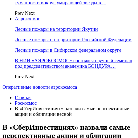
туманности вокруг умирающей звезды в…
Prev
Next
Аэрокосмос
Лесные пожары на территории Якутии
Лесные пожары на территории Российской Федерации
Лесные пожары в Сибирском федеральном округе
В НИИ «АЭРОКОСМОС» состоялся научный семинар
под председательством академика БОНДУРА…
Prev
Next
Оперативные новости аэрокосмоса
Главная
Роскосмос
В «СберИнвестициях» назвали самые перспективные
акции и облигации весной
В «СберИнвестициях» назвали самые
перспективные акции и облигации