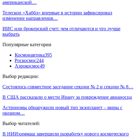
американской…
Телескоп «Хаббл» впервые в истории зафиксировал
изменение направления…
ИИС или брокерский счет: чем отличаются и что лучше
выбрать
Популярные категории
Космонавтика
395
Роскосмос
244
Аэрокосмос
49
Выбор редакции:
Состоялось совместное заседание секции № 2 и секции № 8…
В США рассказали о мести Ирану за повреждение авианосца
Астрономы обнаружили новый тип экзопланет – миры с
океаном…
Выбор читателей:
В НИИхиммаш завершили разработку нового космического