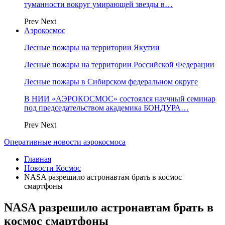
туманности вокруг умирающей звезды в…
Prev
Next
Аэрокосмос
Лесные пожары на территории Якутии
Лесные пожары на территории Российской Федерации
Лесные пожары в Сибирском федеральном округе
В НИИ «АЭРОКОСМОС» состоялся научный семинар
под председательством академика БОНДУРА…
Prev
Next
Оперативные новости аэрокосмоса
Главная
Новости Космос
NASA разрешило астронавтам брать в космос
смартфоны
NASA разрешило астронавтам брать в
космос смартфоны