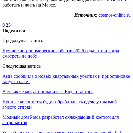
работать и жить на Марсе.
Источник:
cosmos-online.ru
0
25
Поделится
Предыдущая запись
Лучшие астрономические события 2026 года: что и когда
смотреть на небе
Следующая запись
Astra сообщила о новых квартальных убытках и приостановке
запуска ракет
Вам также могут понравиться
Еще от автора
Лунные колонисты будут обрабатывать одежду плазмой
вместо стирки
Модный дом Prada разработал охлаждающий костюм для
астронавтов
SpaceX испытала возвращаемую грузовую капсулу Starfall