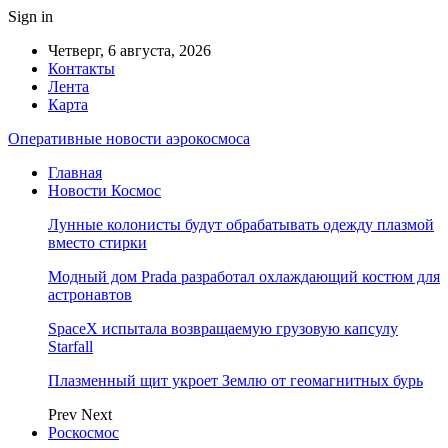
Sign in
Четверг, 6 августа, 2026
Контакты
Лента
Карта
Оперативные новости аэрокосмоса
Главная
Новости Космос
Лунные колонисты будут обрабатывать одежду плазмой
вместо стирки
Модный дом Prada разработал охлаждающий костюм для
астронавтов
SpaceX испытала возвращаемую грузовую капсулу
Starfall
Плазменный щит укроет Землю от геомагнитных бурь
Prev
Next
Роскосмос