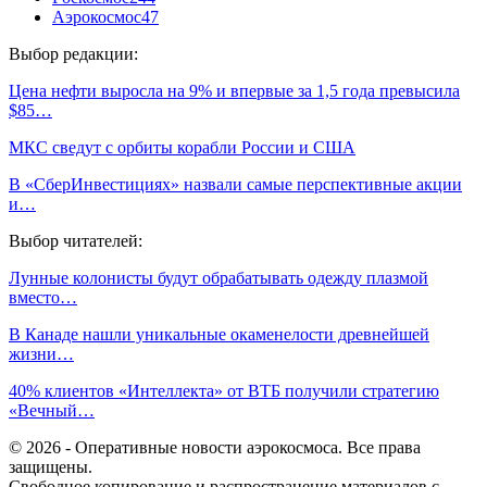
Аэрокосмос
47
Выбор редакции:
Цена нефти выросла на 9% и впервые за 1,5 года превысила
$85…
МКС сведут с орбиты корабли России и США
В «СберИнвестициях» назвали самые перспективные акции
и…
Выбор читателей:
Лунные колонисты будут обрабатывать одежду плазмой
вместо…
В Канаде нашли уникальные окаменелости древнейшей
жизни…
40% клиентов «Интеллекта» от ВТБ получили стратегию
«Вечный…
© 2026 - Оперативные новости аэрокосмоса. Все права
защищены.
Свободное копирование и распространение материалов с