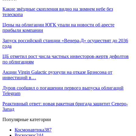
Какие звёздные скопления видно на зимнем небе без
телескопа
Цены на облигации ЮГК упали на новости об аресте
прибыли компании
Запуск российской станции «Венера-Д» осуществят до 2036
года
ЦБ отметил рост числа частных инвесторов-жертв дефолтов
по облигациям
Акции Virgin Galactic рухнули на отказе Брэнсона от
инвестиций в…
Дуров сообщил о погашении первого выпуска облигаций
Telegram
Реактивный ответ: новая ракетная бригада защитит Северо-
Запад
Популярные категории
Космонавтика
387
Роскосмос
244