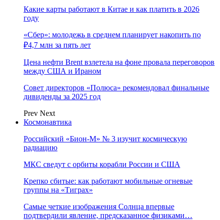
Какие карты работают в Китае и как платить в 2026
году
«Сбер»: молодежь в среднем планирует накопить по
₽4,7 млн за пять лет
Цена нефти Brent взлетела на фоне провала переговоров
между США и Ираном
Совет директоров «Полюса» рекомендовал финальные
дивиденды за 2025 год
Prev
Next
Космонавтика
Российский «Бион-М» № 3 изучит космическую
радиацию
МКС сведут с орбиты корабли России и США
Крепко сбитые: как работают мобильные огневые
группы на «Тиграх»
Самые четкие изображения Солнца впервые
подтвердили явление, предсказанное физиками…