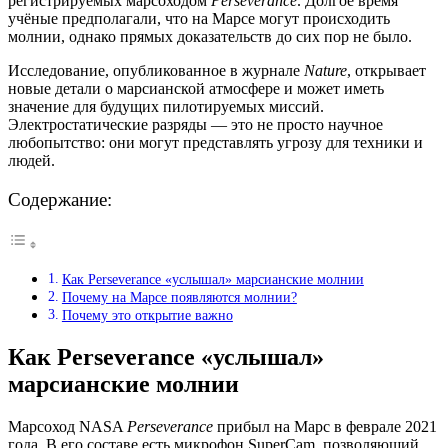
регистрируемых марсоходом
Perseverance
. Долгое время
учёные предполагали, что на Марсе могут происходить
молнии, однако прямых доказательств до сих пор не было.
Исследование, опубликованное в журнале
Nature
, открывает
новые детали о марсианской атмосфере и может иметь
значение для будущих пилотируемых миссий.
Электростатические разряды — это не просто научное
любопытство: они могут представлять угрозу для техники и
людей.
Содержание:
Как Perseverance «услышал» марсианские молнии
Почему на Марсе появляются молнии?
Почему это открытие важно
Как Perseverance «услышал»
марсианские молнии
Марсоход NASA
Perseverance
прибыл на Марс в феврале 2021
года. В его составе есть микрофон SuperCam, позволяющий