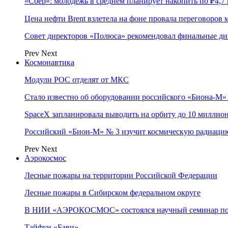
«Сбер»: молодежь в среднем планирует накопить по ₽4,7 
Цена нефти Brent взлетела на фоне провала переговоро
Совет директоров «Полюса» рекомендовал финальные ди
Prev
Next
Космонавтика
Модули РОС отделят от МКС
Стало известно об оборудовании российского «Биона-М»
SpaceX запланировала выводить на орбиту до 10 миллион
Российский «Бион-М» № 3 изучит космическую радиаци
Prev
Next
Аэрокосмос
Лесные пожары на территории Российской Федерации
Лесные пожары в Сибирском федеральном округе
В НИИ «АЭРОКОСМОС» состоялся научный семинар по
Тайфун «Бави»