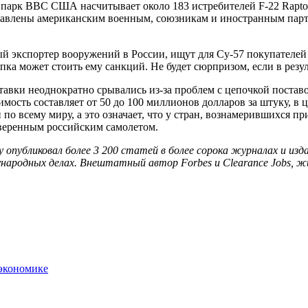
 парк ВВС США насчитывает около 183 истребителей F-22 Raptor
оставлены американским военным, союзникам и иностранным парт
ый экспортер вооружений в России, ищут для Су-57 покупателе
ка может стоить ему санкций. Не будет сюрпризом, если в резу
ставки неоднократно срывались из-за проблем с цепочкой поста
имость составляет от 50 до 100 миллионов долларов за штуку, в
по всему миру, а это означает, что у стран, вознамерившихся п
роверенным российским самолетом.
убликовал более 3 200 статей в более сорока журналах и изда
народных делах. Внештатный автор Forbes и Clearance Jobs, ж
экономике