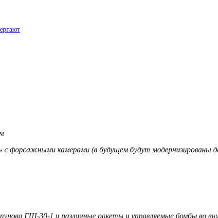
вергают
мм
с форсажными камерами (в будущем будут модернизированы до
нова ГШ-30-1 и различные ракеты и управляемые бомбы во внут