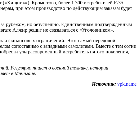
 («Хищник»). Кроме того, более 1 300 истребителей F-35
нерам, при этом производство по действующим заказам будет
й за рубежом, но безуспешно. Единственным подтвержденным
льтате Алжир решит не связываться с «Уголовником».
вок и финансовых ограничений. Этот самый передовой
 целом сопоставимо с западными самолетами. Вместе с тем сотни
риобрести ультрасовременный истребитель пятого поколения,
ний. Регулярно пишет о военной технике, истории
ивет в Мичигане.
Источник:
vpk.name