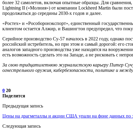
более 32 самолетов, включая опытные образцы. Для сравнения,
Lightning II («Молния») от компании Lockheed Martin были п
продолжаться до середины 2030-х годов и далее.
«Ростех» и «Рособоронэкспорт», единственный государственн
клиентом остается Алжир, и Вашингтон предупредил, что покуп
Серийное производство Су-57 началось в 2022 году, однако по
российский истребитель, но при этом и самый дорогой: его сто
аналогов западного производства уже находятся на вооружении 
есть возможность сделать это на Западе, а не рисковать с неп
За свою тридцатилетнюю журналистскую карьеру Питер Сучу оп
огнестрельного оружия, кибербезопасности, политике и между
0
20
Поделится
Предыдущая запись
Цены на драгметаллы и акции США упали на фоне данных по 
Следующая запись