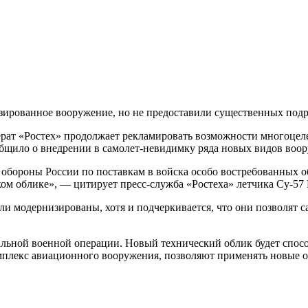
ированное вооружение, но не предоставили существенных подр
т «Ростех» продолжает рекламировать возможности многоцелев
бщило о внедрении в самолет-невидимку ряда новых видов воо
 обороны России по поставкам в войска особо востребованных 
ом облике», — цитирует пресс-служба «Ростеха» летчика Су-57
и модернизированы, хотя и подчеркивается, что они позволят с
альной военной операции. Новый технический облик будет спос
мплекс авиационного вооружения, позволяют применять новые 