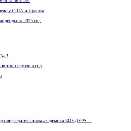
млн за пять лет
в между США и Ираном
виденды за 2025 год
 № 3
ов тонн грузов в год
ю
д председательством академика БОНДУРА…