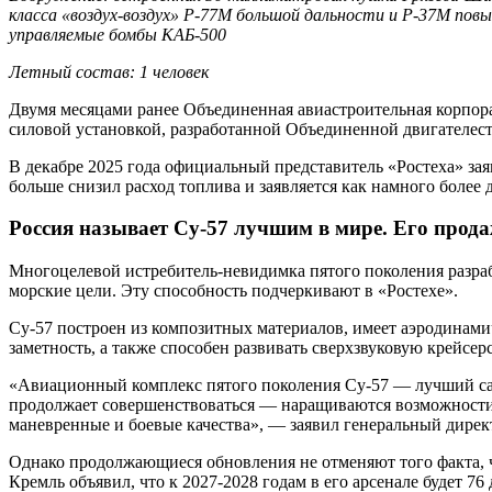
класса «воздух-воздух» Р-77М большой дальности и Р-37М по
управляемые бомбы КАБ-500
Летный состав: 1 человек
Двумя месяцами ранее Объединенная авиастроительная корпора
силовой установкой, разработанной Объединенной двигателес
В декабре 2025 года официальный представитель «Ростеха» зая
больше снизил расход топлива и заявляется как намного более
Россия называет Су-57 лучшим в мире. Его прод
Многоцелевой истребитель-невидимка пятого поколения разраб
морские цели. Эту способность подчеркивают в «Ростехе».
Су-57 построен из композитных материалов, имеет аэродинам
заметность, а также способен развивать сверхзвуковую крейсер
«Авиационный комплекс пятого поколения Су-57 — лучший сам
продолжает совершенствоваться — наращиваются возможности 
маневренные и боевые качества», — заявил генеральный дире
Однако продолжающиеся обновления не отменяют того факта, чт
Кремль объявил, что к 2027-2028 годам в его арсенале будет 