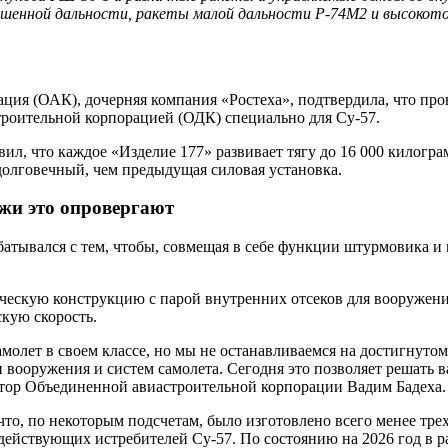
вышенной дальности, ракеты малой дальности Р-74М2 и высоко
ция (ОАК), дочерняя компания «Ростеха», подтвердила, что пр
троительной корпорацией (ОДК) специально для Су-57.
вил, что каждое «Изделие 177» развивает тягу до 16 000 килог
 долговечный, чем предыдущая силовая установка.
ажи это опровергают
атывался с тем, чтобы, совмещая в себе функции штурмовика и
ическую конструкцию с парой внутренних отсеков для вооруже
скую скорость.
олет в своем классе, но мы не останавливаемся на достигнуто
вооружения и систем самолета. Сегодня это позволяет решать 
ктор Объединенной авиастроительной корпорации Вадим Бадеха.
о, по некоторым подсчетам, было изготовлено всего менее трех 
76 действующих истребителей Су-57. По состоянию на 2026 год в