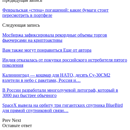
Предыдущая запись
Февральская «стена» погашений: какие бумаги стоит
пересмотреть в портфеле
Следующая запись
Мосбиржа зафиксировала рекордные объемы торгов
фьючерсами на криптоактивы
Вам также могут понравиться
Еще от автора
Индия отказалась от покупки российского истребителя пятого
поколения
Калининград — кошмар для НАТО, десять Су-30СМ2
взлетели в небо с ракетами, Россия и…
В России разработали многолучевой литограф, который в
3000 раз быстрее обычного
SpaceX вывела на орбиту три гигантских спутника BlueBird
для прямой спутниковой связи…
Prev
Next
Оставьте ответ