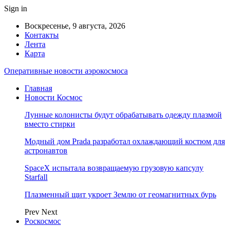
Sign in
Воскресенье, 9 августа, 2026
Контакты
Лента
Карта
Оперативные новости аэрокосмоса
Главная
Новости Космос
Лунные колонисты будут обрабатывать одежду плазмой
вместо стирки
Модный дом Prada разработал охлаждающий костюм для
астронавтов
SpaceX испытала возвращаемую грузовую капсулу
Starfall
Плазменный щит укроет Землю от геомагнитных бурь
Prev
Next
Роскосмос