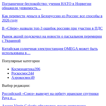
Пограничное беспокойство: учения НАТО в Норвегии
обнажили уязвимость…
Как перевести деньги в Белоруссию из России: все способы в
2026 году
В «Сбере» назвали топ-3 ошибок россиян при участии в ПДС
Рынок акций подскочил на новости о пасхальном перемирии
с Украиной
Китайская солнечная электростанция OMEGA может быть
использована в…
Популярные категории
Космонавтика
396
Роскосмос
244
Аэрокосмос
49
Выбор редакции:
Российский «Союз» выведет на орбиту иранские спутники
Paya и…
Акции Virgin Galactic обвалились после очередного