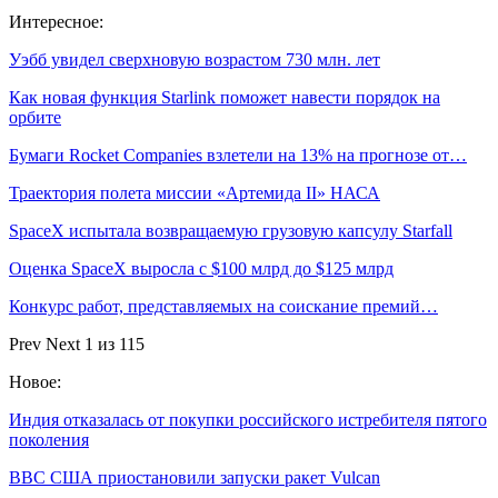
Интересное:
Уэбб увидел сверхновую возрастом 730 млн. лет
Как новая функция Starlink поможет навести порядок на
орбите
Бумаги Rocket Companies взлетели на 13% на прогнозе от…
Траектория полета миссии «Артемида II» НАСА
SpaceX испытала возвращаемую грузовую капсулу Starfall
Оценка SpaceX выросла с $100 млрд до $125 млрд
Конкурс работ, представляемых на соискание премий…
Prev
Next
1 из 115
Новое:
Индия отказалась от покупки российского истребителя пятого
поколения
ВВС США приостановили запуски ракет Vulcan